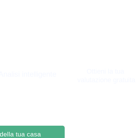
Ottieni la tua 
Analisi intelligente
valutazione gratuita
 della tua casa