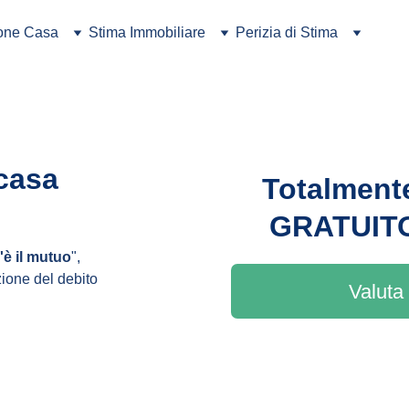
ione Casa
Stima Immobiliare
Perizia di Stima
casa 
Totalment
GRATUIT
'è il mutuo
", 
zione del debito 
Valuta 