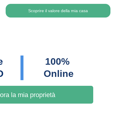
Scoprire il valore della mia casa
e 
100% 
O
Online
ora la mia proprietà