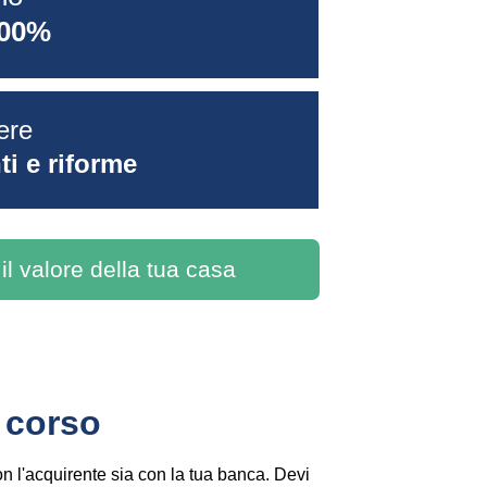
100%
ere 
i e riforme
 il valore della tua casa
 corso
n l'acquirente sia con la tua banca. Devi