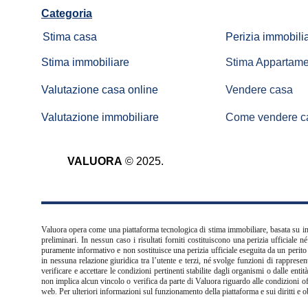
Categoria
Stima casa
Perizia immobili
Stima immobiliare
Stima Appartame
Valutazione casa online
Vendere casa
Valutazione immobiliare
Come vendere c
VALUORA
 © 2025.
Valuora opera come una piattaforma tecnologica di stima immobiliare, basata su intel
preliminari. In nessun caso i risultati forniti costituiscono una perizia ufficiale
puramente informativo e non sostituisce una perizia ufficiale eseguita da un perito 
in nessuna relazione giuridica tra l’utente e terzi, né svolge funzioni di rapprese
verificare e accettare le condizioni pertinenti stabilite dagli organismi o dalle enti
non implica alcun vincolo o verifica da parte di Valuora riguardo alle condizioni offe
web. Per ulteriori informazioni sul funzionamento della piattaforma e sui diritti e ob