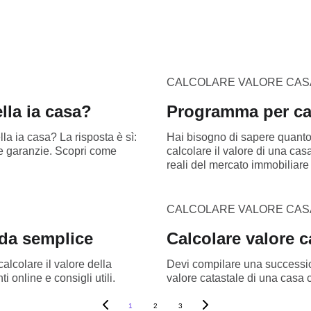
CALCOLARE VALORE CAS
lla ia casa?
Programma per cal
la ia casa? La risposta è sì:
Hai bisogno di sapere quanto
i e garanzie. Scopri come
calcolare il valore di una cas
reali del mercato immobiliare
CALCOLARE VALORE CAS
ida semplice
Calcolare valore c
lcolare il valore della
Devi compilare una successio
 online e consigli utili.
valore catastale di una casa co
1
2
3