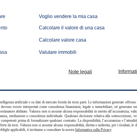
are
Voglio vendere la mia casa
nto
Calcolare il valore di una casa
Calcolare valore casa
asa
Valutare immobili
Informat
Note legali
ligenza artificiale e su dati di mercato forniti da terze parti. Le informazioni generate offrono
 né devono essere interpretati come consulenza finanziaria, legale o immobiliare, né generano u
estimatore abilitato. Valuora non si assume alcuna responsabilità in merito all’accuratezza, vali
ntanza, mediazione o consulenza individuale. Qualsiasi decisione relativa alla sottoscrizione, ve
tà competenti prima di formalizzare qualsiasi contratto. La disponibilità, l’accuratezza e l’attual
rte da terzi. Valuora non si assume alcuna responsabilità, diretta o indiretta, per i risultati, le 
blighi applicabili, ti invitiamo a consultare la nostra
Informativa sulla Privacy
.