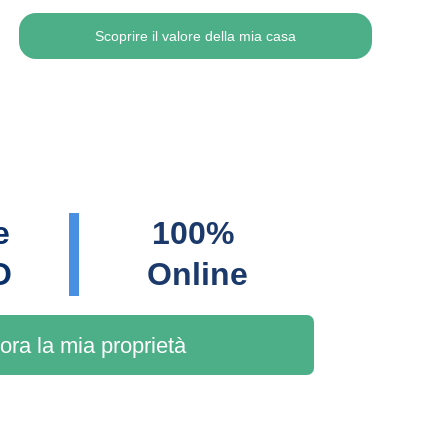
Scoprire il valore della mia casa
e 
100% 
O
Online
ora la mia proprietà