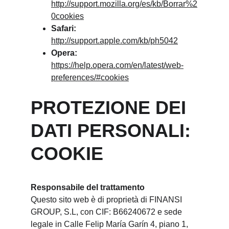
http://support.mozilla.org/es/kb/Borrar%2
0cookies
Safari:
http://support.apple.com/kb/ph5042
Opera:
https://help.opera.com/en/latest/web-
preferences/#cookies
PROTEZIONE DEI 
DATI PERSONALI: 
COOKIE
Responsabile del trattamento
Questo sito web è di proprietà di FINANSI 
GROUP, S.L, con CIF: B66240672 e sede 
legale in Calle Felip María Garín 4, piano 1, 