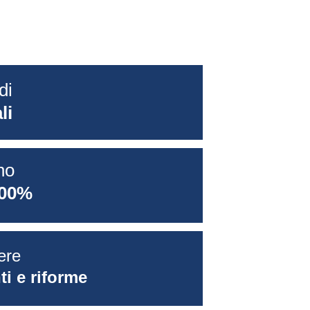
di 
li
no 
100%
ere 
i e riforme