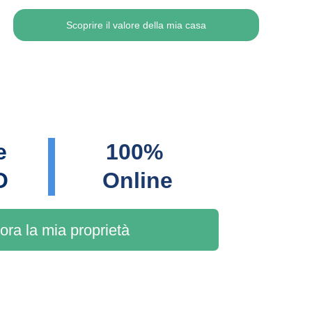
Scoprire il valore della mia casa
e 
100% 
O
Online
ora la mia proprietà