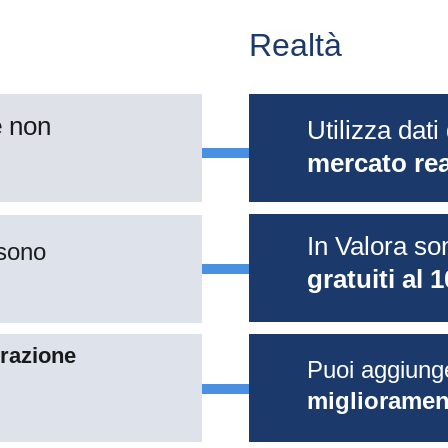
Realtà
 
non 
Utilizza dati 
mercato rea
In Valora so
sono 
gratuiti al 
razione 
Puoi aggiung
migliorament