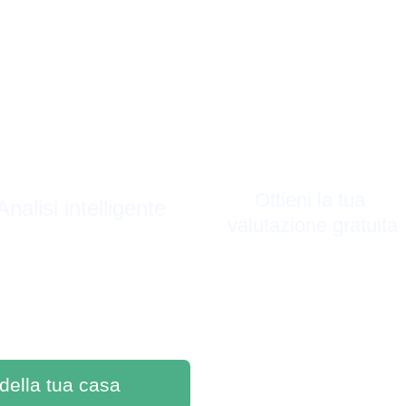
Ottieni la tua 
Analisi intelligente
valutazione gratuita
 della tua casa