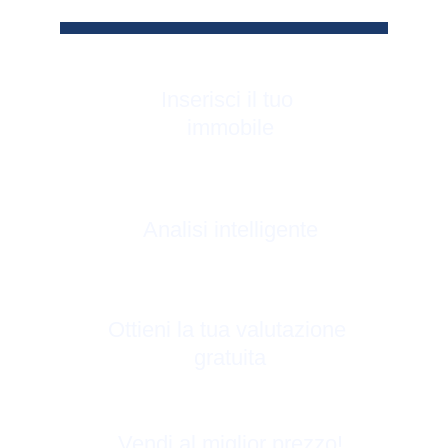
Inserisci il tuo 
immobile
Analisi intelligente
Ottieni la tua valutazione 
gratuita
Vendi al miglior prezzo!