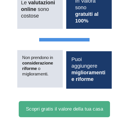
In Valora 
Le 
valutazioni 
sono 
online
 sono 
gratuiti al 
costose
100%
Non prendono in 
Puoi 
considerazione 
aggiungere 
riforme
 o 
miglioramenti 
miglioramenti.
e riforme
Scopri gratis il valore della tua casa