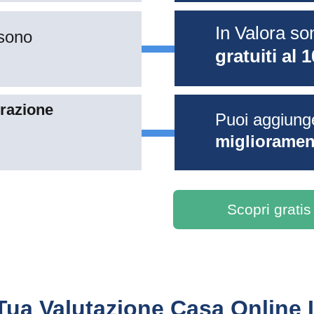
In Valora so
sono 
gratuiti al 
razione 
Puoi aggiung
migliorament
Scopri gratis
Tua Valutazione Casa Online 