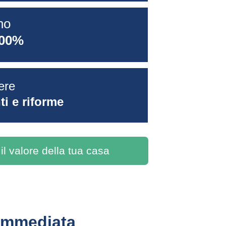
no 
100%
ere 
i e riforme
 il valore della tua casa
Immediata 