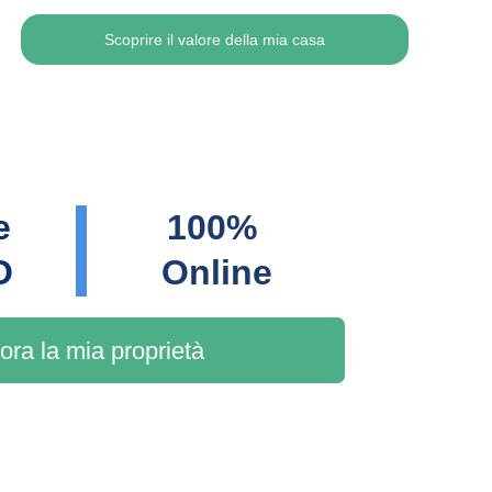
Scoprire il valore della mia casa
e 
100% 
O
Online
ora la mia proprietà