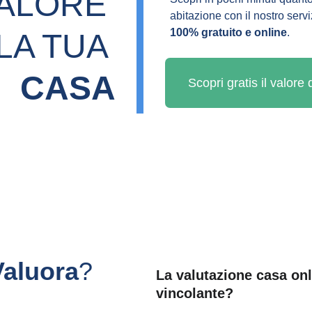
VALORE 
abitazione con il nostro servi
100% gratuito e online
.
LA TUA 
CASA
Scopri gratis il valore
Valuora
?
La valutazione casa onl
vincolante?