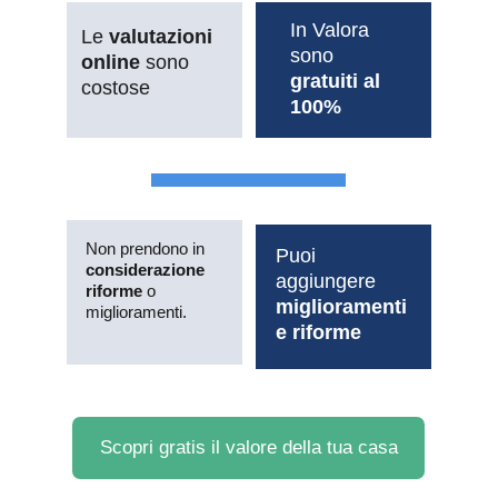
In Valora 
Le 
valutazioni 
sono 
online
 sono 
gratuiti al 
costose
100%
Non prendono in 
Puoi 
considerazione 
aggiungere 
riforme
 o 
miglioramenti 
miglioramenti.
e riforme
Scopri gratis il valore della tua casa