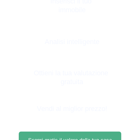
Inserisci il tuo 
immobile
Analisi intelligente
Ottieni la tua valutazione 
gratuita
Vendi al miglior prezzo!