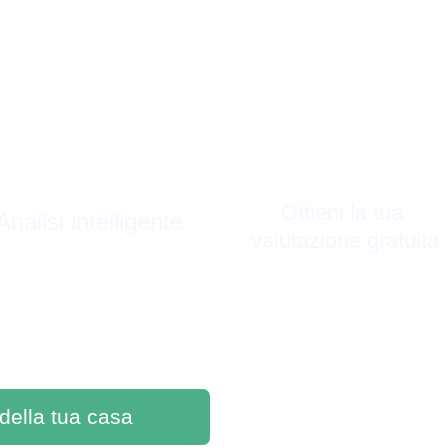
Ottieni la tua 
Analisi intelligente
valutazione gratuita
 della tua casa