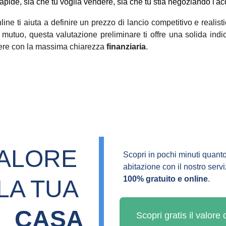
rapide, sia che tu voglia vendere, sia che tu stia negoziando l'ac
nline ti aiuta a definire un prezzo di lancio competitivo e reali
 mutuo, questa valutazione preliminare ti offre una solida ind
cedere con la massima chiarezza
finanziaria
.
VALORE 
Scopri in pochi minuti quanto
abitazione con il nostro servi
100% gratuito e online
.
LA TUA 
CASA
Scopri gratis il valore