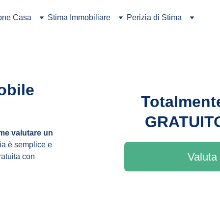
ione Casa
Stima Immobiliare
Perizia di Stima
bile 
Totalment
GRATUIT
me valutare un 
a è semplice e 
Valuta 
ratuita con 