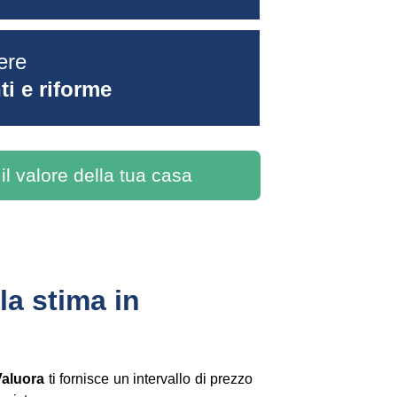
ere 
i e riforme
 il valore della tua casa
a stima in 
Valuora
ti fornisce un intervallo di prezzo