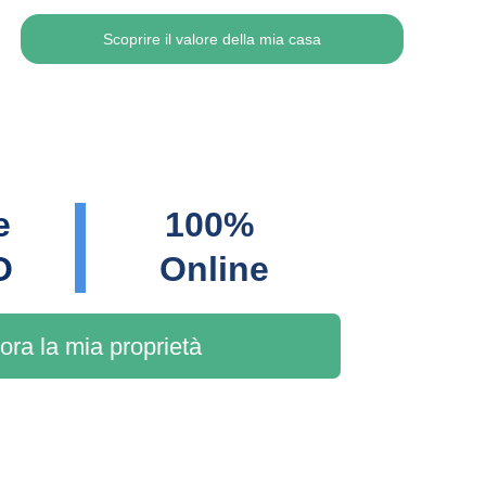
Scoprire il valore della mia casa
e 
100% 
O
Online
ora la mia proprietà