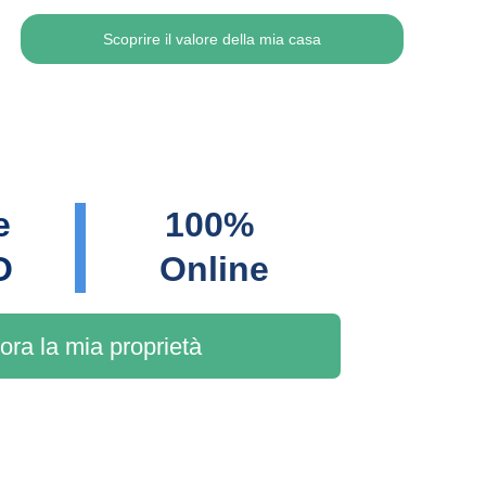
Scoprire il valore della mia casa
e 
100% 
O
Online
ora la mia proprietà