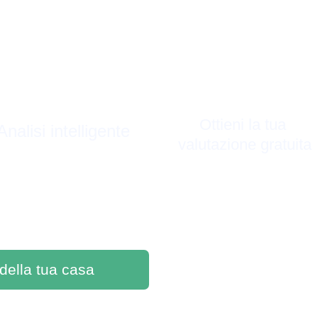
Ottieni la tua 
Analisi intelligente
valutazione gratuita
 della tua casa