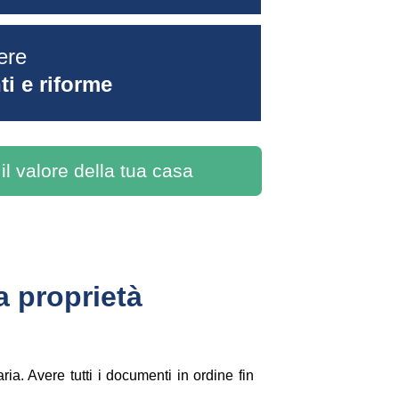
ere 
i e riforme
 il valore della tua casa
a proprietà
ia. Avere tutti i documenti in ordine fin