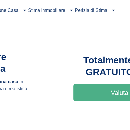
ione Casa
Stima Immobiliare
Perizia di Stima
re 
Totalment
sa
GRATUIT
 una casa
 in 
a e realistica, 
Valuta 