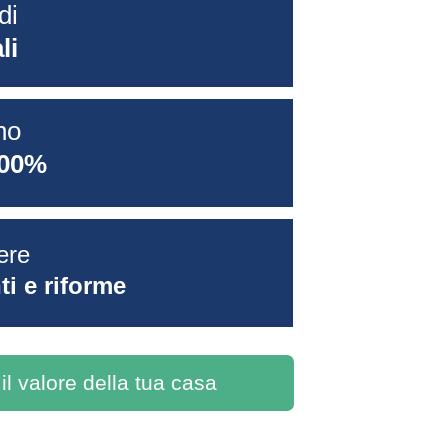
di 
li
no 
100%
ere 
i e riforme
 il valore della tua casa