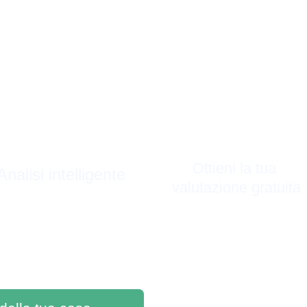
Ottieni la tua 
Analisi intelligente
valutazione gratuita