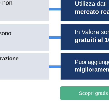
 
non 
Utilizza dati 
mercato rea
In Valora so
sono 
gratuiti al 
razione 
Puoi aggiung
migliorament
Scopri gratis