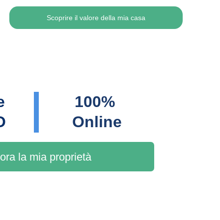
Scoprire il valore della mia casa
e 
100% 
O
Online
ora la mia proprietà